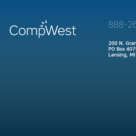
888-2
200 N. Gra
PO Box 407
Lansing, M