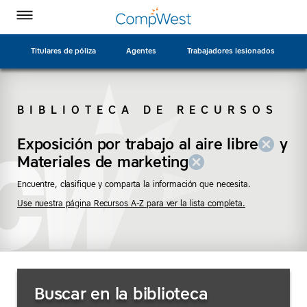
Página
Ir
CompWest
CompWest
CompWest
CompWest
Alternar
de
a
menú
Insurance
Insurance
Insurance
Insurance
inicio
contenido
en
en
en
en
principal
Titulares de póliza
Agentes
Trabajadores lesionados
Facebook
Twitter
LinkedIn
YouTube
BIBLIOTECA DE RECURSOS
BUSCAR
Exposición por trabajo al aire libre
(eliminar
(eliminar
y
"Exposición
Materiales de marketing
"Materiales
por trabajo
de
Encuentre, clasifique y comparta la información que necesita.
al
marketing")
Use nuestra página Recursos A-Z para ver la lista completa.
aire
libre")
Buscar
Buscar en la biblioteca
recursos