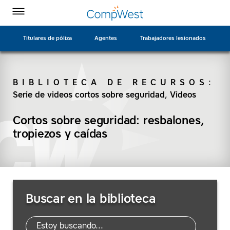
Página
Ir
CompWest
CompWest
CompWest
CompWest
Alternar
de
a
menú
Insurance
Insurance
Insurance
Insurance
inicio
contenido
en
en
en
en
principal
Titulares de póliza
Agentes
Trabajadores lesionados
Facebook
Twitter
LinkedIn
YouTube
BIBLIOTECA DE RECURSOS
:
Serie de videos cortos sobre seguridad
,
Videos
BUSCAR
Cortos sobre seguridad: resbalones,
tropiezos y caídas
Buscar
Buscar en la biblioteca
recursos