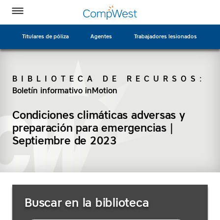
Página
Ir
CompWest
CompWest
CompWest
CompWest
Alternar
de
a
menú
Insurance
Insurance
Insurance
Insurance
inicio
contenido
en
en
en
en
principal
Titulares de póliza
Agentes
Trabajadores lesionados
Facebook
Twitter
LinkedIn
YouTube
BIBLIOTECA DE RECURSOS
:
Boletín informativo inMotion
BUSCAR
Condiciones climáticas adversas y
preparación para emergencias |
Septiembre de 2023
Buscar
Buscar en la biblioteca
recursos