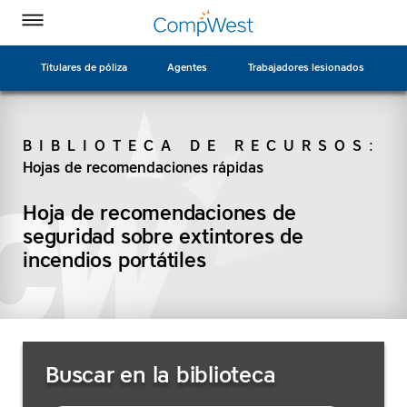
Página
Ir
CompWest
CompWest
CompWest
CompWest
Alternar
de
a
menú
Insurance
Insurance
Insurance
Insurance
inicio
contenido
en
en
en
en
principal
Titulares de póliza
Agentes
Trabajadores lesionados
Facebook
Twitter
LinkedIn
YouTube
BIBLIOTECA DE RECURSOS
:
Hojas de recomendaciones rápidas
BUSCAR
Hoja de recomendaciones de
seguridad sobre extintores de
incendios portátiles
Buscar
Buscar en la biblioteca
recursos