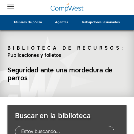
Página
Ir
CompWest
CompWest
CompWest
CompWest
Alternar
de
a
menú
Insurance
Insurance
Insurance
Insurance
inicio
contenido
en
en
en
en
principal
Titulares de póliza
Agentes
Trabajadores lesionados
Facebook
Twitter
LinkedIn
YouTube
BIBLIOTECA DE RECURSOS
:
Publicaciones y folletos
BUSCAR
Seguridad ante una mordedura de
perros
Buscar
Buscar en la biblioteca
recursos