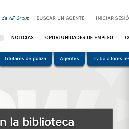
e de AF Group
BUSCAR UN AGENTE
INICIAR SESI
NOTICIAS
OPORTUNIDADES DE EMPLEO
C
Titulares de póliza
Agentes
Trabajadores l
l aire libre")
)
n la biblioteca