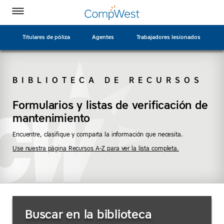
Página
Ir
CompWest
CompWest
CompWest
CompWest
Alternar
de
a
menú
Insurance
Insurance
Insurance
Insurance
inicio
contenido
en
en
en
en
principal
Titulares de póliza
Agentes
Trabajadores lesionados
Facebook
Twitter
LinkedIn
YouTube
BIBLIOTECA DE RECURSOS
BUSCAR
Formularios y listas de verificación de
mantenimiento
Encuentre, clasifique y comparta la información que necesita.
Use nuestra página Recursos A-Z para ver la lista completa.
Buscar
Buscar en la biblioteca
recursos