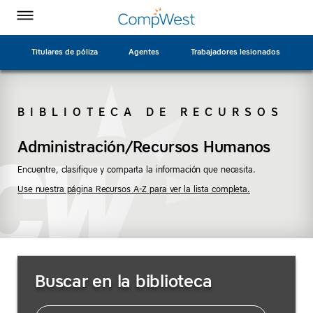
Página
Ir
CompWest
CompWest
CompWest
CompWest
Alternar
de
a
menú
Insurance
Insurance
Insurance
Insurance
inicio
contenido
en
en
en
en
principal
Titulares de póliza
Agentes
Trabajadores lesionados
Facebook
Twitter
LinkedIn
YouTube
BIBLIOTECA DE RECURSOS
BUSCAR
Administración/Recursos Humanos
Encuentre, clasifique y comparta la información que necesita.
Use nuestra página Recursos A-Z para ver la lista completa.
Buscar
Buscar en la biblioteca
recursos