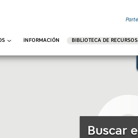
Part
ENIDO PRINCIPAL
OS
INFORMACIÓN
BIBLIOTECA DE RECURSOS
Buscar recursos
icas de contratac
menes temáticos"
Buscar e