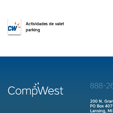
Actividades de valet
parking
888-2
200 N. Gra
PO Box 407
Lansing, M