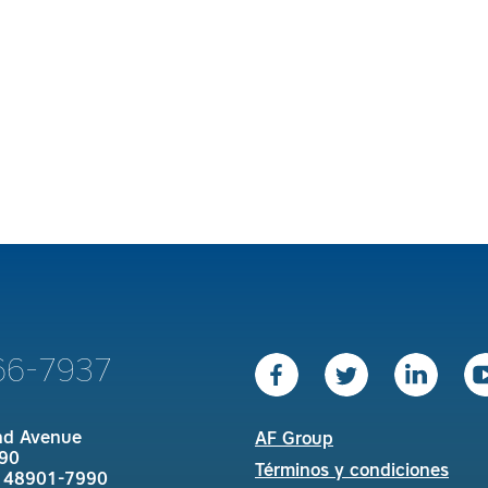
66-7937
nd Avenue
AF Group
90
Términos y condiciones
I 48901-7990