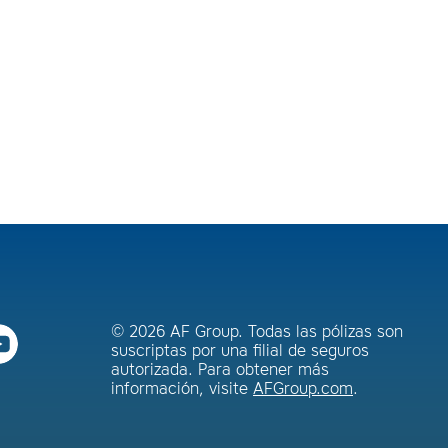
© 2026 AF Group. Todas las pólizas son
suscriptas por una filial de seguros
autorizada. Para obtener más
información, visite
AFGroup.com
.